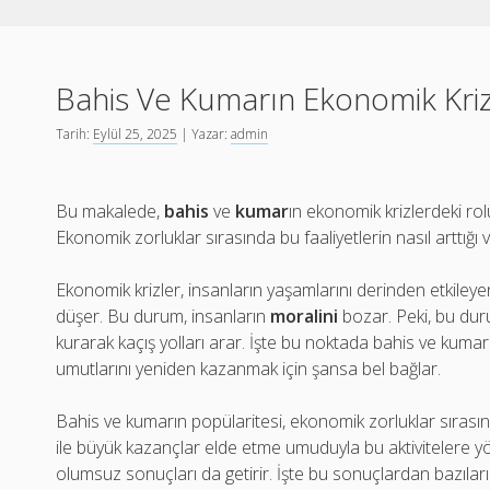
Bahis Ve Kumarın Ekonomik Kriz
Tarih:
Eylül 25, 2025
| Yazar:
admin
Bu makalede,
bahis
ve
kumar
ın ekonomik krizlerdeki rolü
Ekonomik zorluklar sırasında bu faaliyetlerin nasıl arttığı 
Ekonomik krizler, insanların yaşamlarını derinden etkileyen o
düşer. Bu durum, insanların
moralini
bozar. Peki, bu dur
kurarak kaçış yolları arar. İşte bu noktada bahis ve kumar 
umutlarını yeniden kazanmak için şansa bel bağlar.
Bahis ve kumarın popülaritesi, ekonomik zorluklar sırasında
ile büyük kazançlar elde etme umuduyla bu aktivitelere y
olumsuz sonuçları da getirir. İşte bu sonuçlardan bazıları