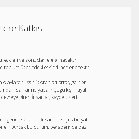
lere Katkısı
, etkileri ve sonuçları ele alınacaktır.
ve toplum üzerindeki etkileri incelenecektir.
laylardır. İşsizlik oranları artar, gelirler
umda insanlar ne yapar? Çoğu kişi, hayal
devreye girer. İnsanlar, kaybettikleri
 genellikle artar. İnsanlar, küçük bir yatırım
önelir. Ancak bu durum, beraberinde bazı
: