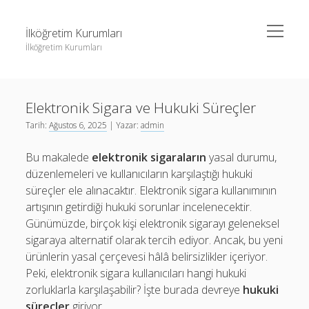
menüyü
İlköğretim Kurumları
aç
İlköğretim Kurumları
Yan
Ara
Menü
Liste
Ara
Elektronik Sigara ve Hukuki Süreçler
Sayfa Listesi
Tarih:
Ağustos 6, 2025
| Yazar:
admin
Spotify Dinlenme Gönderme Hilesi Parasız
Liste
Bu makalede
elektronik sigaraların
yasal durumu,
Threads Takipçi Yükseltme Hilesi
Sayfa Listesi
düzenlemeleri ve kullanıcıların karşılaştığı hukuki
Twitter Profil Resmi Kalite Sorunu
Spotify Dinlenme Gönderme Hilesi Parasız
süreçler ele alınacaktır. Elektronik sigara kullanımının
artışının getirdiği hukuki sorunlar incelenecektir.
Threads Takipçi Yükseltme Hilesi
Günümüzde, birçok kişi elektronik sigarayı geleneksel
Twitter Profil Resmi Kalite Sorunu
sigaraya alternatif olarak tercih ediyor. Ancak, bu yeni
ürünlerin yasal çerçevesi hâlâ belirsizlikler içeriyor.
Peki, elektronik sigara kullanıcıları hangi hukuki
zorluklarla karşılaşabilir? İşte burada devreye
hukuki
süreçler
giriyor.