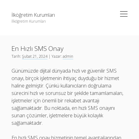
menüyü
İlköğretim Kurumları
aç
İlköğretim Kurumları
Yan
Ara
Menü
Liste
Ara
En Hızlı SMS Onay
Sayfa Listesi
Tarih:
Şubat 21, 2024
| Yazar:
admin
Spotify Dinlenme Gönderme Hilesi Parasız
Liste
Günümüzde dijital dünyada hızlı ve güvenilir SMS
Threads Takipçi Yükseltme Hilesi
Sayfa Listesi
onayı, birçok işletmenin ihtiyaç duyduğu bir hizmet
Twitter Profil Resmi Kalite Sorunu
Spotify Dinlenme Gönderme Hilesi Parasız
haline gelmiştir. Çünkü kullanıcıların doğrulama
sürecini hızlı ve sorunsuz bir şekilde tamamlamaları,
Threads Takipçi Yükseltme Hilesi
işletmeler için önemli bir rekabet avantajı
Twitter Profil Resmi Kalite Sorunu
sağlamaktadır. Bu noktada, en hızlı SMS onayını
sunan çözümler, işletmelere büyük kolaylık
sağlamaktadır.
En hızlı SMS onay hizmetinin temel avantajlarından