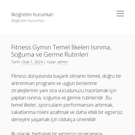
menüyü
İlköğretim Kurumları
aç
İlköğretim Kurumları
Yan
Ara
Menü
Liste
Ara
Fitness Gymın Temel İlkeleri Isınma,
Sayfa Listesi
Soğuma ve Germe Rutinleri
Spotify Dinlenme Gönderme Hilesi Parasız
Liste
Tarih:
Ocak 1, 2024
| Yazar:
admin
Threads Takipçi Yükseltme Hilesi
Sayfa Listesi
Fitness dünyasında başarılı olmanın temeli, doğru bir
Twitter Profil Resmi Kalite Sorunu
Spotify Dinlenme Gönderme Hilesi Parasız
antrenman programı ve uygun beslenme
stratejilerinin yanı sıra vücudunuzu hazırlamak için
Threads Takipçi Yükseltme Hilesi
yapılan ısınma, soğuma ve germe rutinleridir. Bu
Twitter Profil Resmi Kalite Sorunu
temel ilkeler, sporcuların performansını artırmak,
sakatlanma riskini azaltmak ve daha etkili bir egzersiz
deneyimi yaşamak için oldukça önemlidir.
İlk olarak, herhangi bir egzersiz programına