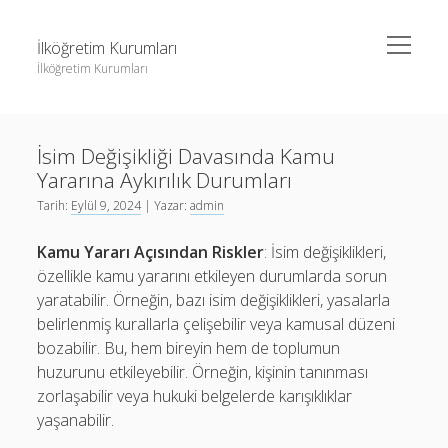
menüyü
İlköğretim Kurumları
aç
İlköğretim Kurumları
Yan
Ara
Menü
Liste
Ara
İsim Değişikliği Davasında Kamu
Sayfa Listesi
Yararına Aykırılık Durumları
Spotify Dinlenme Gönderme Hilesi Parasız
Liste
Tarih:
Eylül 9, 2024
| Yazar:
admin
Threads Takipçi Yükseltme Hilesi
Sayfa Listesi
Kamu Yararı Açısından Riskler
: İsim değişiklikleri,
Twitter Profil Resmi Kalite Sorunu
Spotify Dinlenme Gönderme Hilesi Parasız
özellikle kamu yararını etkileyen durumlarda sorun
yaratabilir. Örneğin, bazı isim değişiklikleri, yasalarla
Threads Takipçi Yükseltme Hilesi
belirlenmiş kurallarla çelişebilir veya kamusal düzeni
Twitter Profil Resmi Kalite Sorunu
bozabilir. Bu, hem bireyin hem de toplumun
huzurunu etkileyebilir. Örneğin, kişinin tanınması
zorlaşabilir veya hukuki belgelerde karışıklıklar
yaşanabilir.