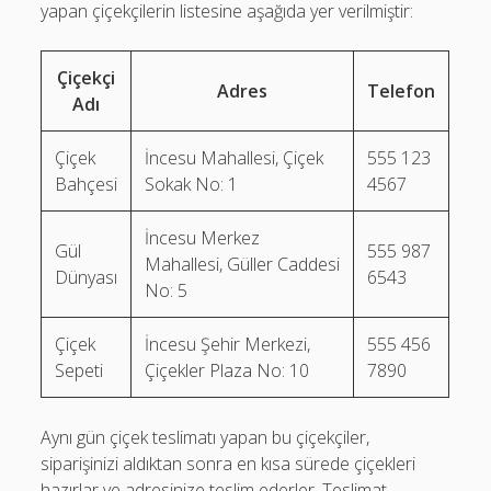
yapan çiçekçilerin listesine aşağıda yer verilmiştir:
Çiçekçi
Adres
Telefon
Adı
Çiçek
İncesu Mahallesi, Çiçek
555 123
Bahçesi
Sokak No: 1
4567
İncesu Merkez
Gül
555 987
Mahallesi, Güller Caddesi
Dünyası
6543
No: 5
Çiçek
İncesu Şehir Merkezi,
555 456
Sepeti
Çiçekler Plaza No: 10
7890
Aynı gün çiçek teslimatı yapan bu çiçekçiler,
siparişinizi aldıktan sonra en kısa sürede çiçekleri
hazırlar ve adresinize teslim ederler. Teslimat