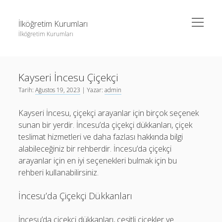
menüyü
İlköğretim Kurumları
aç
İlköğretim Kurumları
Yan
Ara
Menü
Liste
Ara
Kayseri İncesu Çiçekçi
Sayfa Listesi
Tarih:
Ağustos 19, 2023
| Yazar:
admin
Spotify Dinlenme Gönderme Hilesi Parasız
Liste
Kayseri İncesu, çiçekçi arayanlar için birçok seçenek
Threads Takipçi Yükseltme Hilesi
Sayfa Listesi
sunan bir yerdir. İncesu’da çiçekçi dükkanları, çiçek
Twitter Profil Resmi Kalite Sorunu
Spotify Dinlenme Gönderme Hilesi Parasız
teslimat hizmetleri ve daha fazlası hakkında bilgi
alabileceğiniz bir rehberdir. İncesu’da çiçekçi
Threads Takipçi Yükseltme Hilesi
arayanlar için en iyi seçenekleri bulmak için bu
Twitter Profil Resmi Kalite Sorunu
rehberi kullanabilirsiniz.
İncesu’da Çiçekçi Dükkanları
İncesu’da çiçekçi dükkanları, çeşitli çiçekler ve