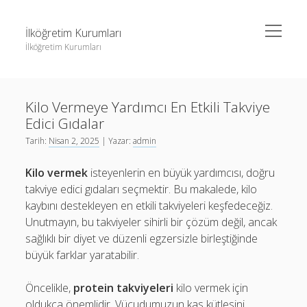
menüyü
İlköğretim Kurumları
aç
İlköğretim Kurumları
Yan
Ara
Menü
Liste
Ara
Kilo Vermeye Yardımcı En Etkili Takviye
Sayfa Listesi
Edici Gıdalar
Spotify Dinlenme Gönderme Hilesi Parasız
Liste
Tarih:
Nisan 2, 2025
| Yazar:
admin
Threads Takipçi Yükseltme Hilesi
Sayfa Listesi
Kilo vermek
isteyenlerin en büyük yardımcısı, doğru
Twitter Profil Resmi Kalite Sorunu
Spotify Dinlenme Gönderme Hilesi Parasız
takviye edici gıdaları seçmektir. Bu makalede, kilo
kaybını destekleyen en etkili takviyeleri keşfedeceğiz.
Threads Takipçi Yükseltme Hilesi
Unutmayın, bu takviyeler sihirli bir çözüm değil, ancak
Twitter Profil Resmi Kalite Sorunu
sağlıklı bir diyet ve düzenli egzersizle birleştiğinde
büyük farklar yaratabilir.
Öncelikle,
protein takviyeleri
kilo vermek için
oldukça önemlidir. Vücudumuzun kas kütlesini