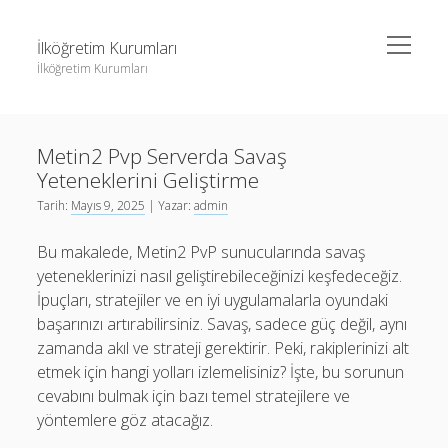
menüyü
İlköğretim Kurumları
aç
İlköğretim Kurumları
Yan
Ara
Menü
Liste
Ara
Metin2 Pvp Serverda Savaş
Sayfa Listesi
Yeteneklerini Geliştirme
Spotify Dinlenme Gönderme Hilesi Parasız
Liste
Tarih:
Mayıs 9, 2025
| Yazar:
admin
Threads Takipçi Yükseltme Hilesi
Sayfa Listesi
Bu makalede, Metin2 PvP sunucularında savaş
Twitter Profil Resmi Kalite Sorunu
Spotify Dinlenme Gönderme Hilesi Parasız
yeteneklerinizi nasıl geliştirebileceğinizi keşfedeceğiz.
İpuçları, stratejiler ve en iyi uygulamalarla oyundaki
Threads Takipçi Yükseltme Hilesi
başarınızı artırabilirsiniz. Savaş, sadece güç değil, aynı
Twitter Profil Resmi Kalite Sorunu
zamanda akıl ve strateji gerektirir. Peki, rakiplerinizi alt
etmek için hangi yolları izlemelisiniz? İşte, bu sorunun
cevabını bulmak için bazı temel stratejilere ve
yöntemlere göz atacağız.