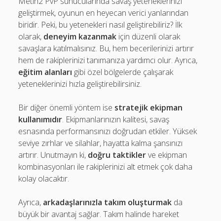
Metin2 PvP sunucularında savaş yeteneklerinizi
geliştirmek, oyunun en heyecan verici yanlarından
biridir. Peki, bu yetenekleri nasıl geliştirebiliriz? İlk
olarak,
deneyim kazanmak
için düzenli olarak
savaşlara katılmalısınız. Bu, hem becerilerinizi artırır
hem de rakiplerinizi tanımanıza yardımcı olur. Ayrıca,
eğitim alanları
gibi özel bölgelerde çalışarak
yeteneklerinizi hızla geliştirebilirsiniz.
Bir diğer önemli yöntem ise
stratejik ekipman
kullanımıdır
. Ekipmanlarınızın kalitesi, savaş
esnasında performansınızı doğrudan etkiler. Yüksek
seviye zırhlar ve silahlar, hayatta kalma şansınızı
artırır. Unutmayın ki,
doğru taktikler
ve ekipman
kombinasyonları ile rakiplerinizi alt etmek çok daha
kolay olacaktır.
Ayrıca,
arkadaşlarınızla takım oluşturmak
da
büyük bir avantaj sağlar. Takım halinde hareket