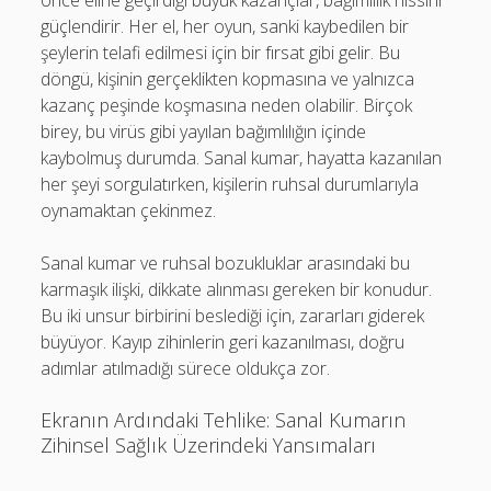
önce eline geçirdiği büyük kazançlar, bağımlılık hissini
güçlendirir. Her el, her oyun, sanki kaybedilen bir
şeylerin telafi edilmesi için bir fırsat gibi gelir. Bu
döngü, kişinin gerçeklikten kopmasına ve yalnızca
kazanç peşinde koşmasına neden olabilir. Birçok
birey, bu virüs gibi yayılan bağımlılığın içinde
kaybolmuş durumda. Sanal kumar, hayatta kazanılan
her şeyi sorgulatırken, kişilerin ruhsal durumlarıyla
oynamaktan çekinmez.
Sanal kumar ve ruhsal bozukluklar arasındaki bu
karmaşık ilişki, dikkate alınması gereken bir konudur.
Bu iki unsur birbirini beslediği için, zararları giderek
büyüyor. Kayıp zihinlerin geri kazanılması, doğru
adımlar atılmadığı sürece oldukça zor.
Ekranın Ardındaki Tehlike: Sanal Kumarın
Zihinsel Sağlık Üzerindeki Yansımaları