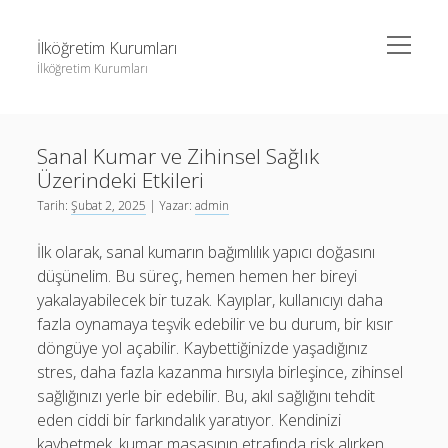
menüyü
İlköğretim Kurumları
aç
İlköğretim Kurumları
Yan
Ara
Menü
Liste
Ara
Sanal Kumar ve Zihinsel Sağlık
Sayfa Listesi
Üzerindeki Etkileri
Spotify Dinlenme Gönderme Hilesi Parasız
Liste
Tarih:
Şubat 2, 2025
| Yazar:
admin
Threads Takipçi Yükseltme Hilesi
Sayfa Listesi
İlk olarak, sanal kumarın bağımlılık yapıcı doğasını
Twitter Profil Resmi Kalite Sorunu
Spotify Dinlenme Gönderme Hilesi Parasız
düşünelim. Bu süreç, hemen hemen her bireyi
yakalayabilecek bir tuzak. Kayıplar, kullanıcıyı daha
Threads Takipçi Yükseltme Hilesi
fazla oynamaya teşvik edebilir ve bu durum, bir kısır
Twitter Profil Resmi Kalite Sorunu
döngüye yol açabilir. Kaybettiğinizde yaşadığınız
stres, daha fazla kazanma hırsıyla birleşince, zihinsel
sağlığınızı yerle bir edebilir. Bu, akıl sağlığını tehdit
eden ciddi bir farkındalık yaratıyor. Kendinizi
kaybetmek, kumar masasının etrafında risk alırken,