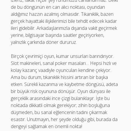
izleriz, fakat hiçbir şey ruhumuzu canlandırmaz. Belki
de bu döngünün en can alıcı noktası, oyundan
aldığımız hazzın azalmış olmasıdır. Tıkanıklık, bazen
gerçek hayattaki ilişkilerimizi bile tehdit edecek kadar
ileri gidebilir. Arkadaşlarımızla dışarıda vakit geçirmek
yerine, bilgisayar başında saatler geçiriyorken,
yalnızlık çarkında döner dururuz.
Birçok çevrimiçi oyun, kumar unsurları barındırıyor.
Slot makineleri, sanal poker masaları… Hepsi hızlı ve
kolay kazanç vaadiyle oyuncuları kendine çekiyor.
Ama bu durum, tıkanıklık hissini artıran bir başka
etken. Sürekli kazanma ve kaybetme döngüsü, adeta
bir büyük risk oyununa dönüşür. Oyun dünyası ile
gerçeklik arasındaki ince çizgi bulanıklaşır. İşte bu
noktada dikkatli olmak gerekiyor; zihin boşluğuna
düşmeden, bu sanal eğlencenin tadını çıkarmak
esastır. Unutmayın, her şeyde olduğu gibi, burada da
dengeyi sağlamak en önemli nokta!