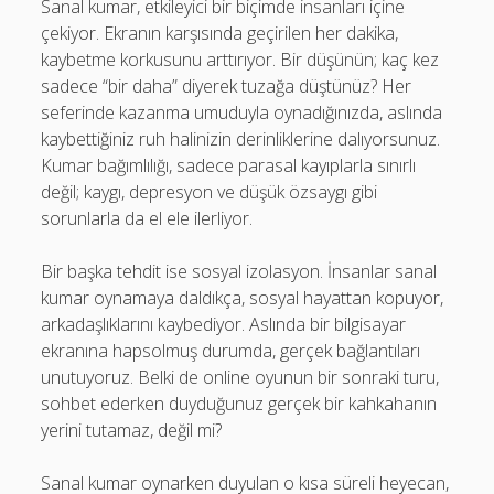
Sanal kumar, etkileyici bir biçimde insanları içine
çekiyor. Ekranın karşısında geçirilen her dakika,
kaybetme korkusunu arttırıyor. Bir düşünün; kaç kez
sadece “bir daha” diyerek tuzağa düştünüz? Her
seferinde kazanma umuduyla oynadığınızda, aslında
kaybettiğiniz ruh halinizin derinliklerine dalıyorsunuz.
Kumar bağımlılığı, sadece parasal kayıplarla sınırlı
değil; kaygı, depresyon ve düşük özsaygı gibi
sorunlarla da el ele ilerliyor.
Bir başka tehdit ise sosyal izolasyon. İnsanlar sanal
kumar oynamaya daldıkça, sosyal hayattan kopuyor,
arkadaşlıklarını kaybediyor. Aslında bir bilgisayar
ekranına hapsolmuş durumda, gerçek bağlantıları
unutuyoruz. Belki de online oyunun bir sonraki turu,
sohbet ederken duyduğunuz gerçek bir kahkahanın
yerini tutamaz, değil mi?
Sanal kumar oynarken duyulan o kısa süreli heyecan,