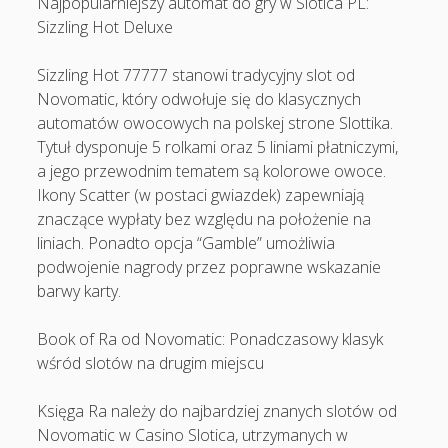
Najpopularniejszy automat do gry w Slotica PL:
Sizzling Hot Deluxe
Sizzling Hot 77777 stanowi tradycyjny slot od
Novomatic, który odwołuje się do klasycznych
automatów owocowych na polskej strone Slottika.
Tytuł dysponuje 5 rolkami oraz 5 liniami płatniczymi,
a jego przewodnim tematem są kolorowe owoce.
Ikony Scatter (w postaci gwiazdek) zapewniają
znaczące wypłaty bez względu na położenie na
liniach. Ponadto opcja “Gamble” umożliwia
podwojenie nagrody przez poprawne wskazanie
barwy karty.
Book of Ra od Novomatic: Ponadczasowy klasyk
wśród slotów na drugim miejscu
Księga Ra należy do najbardziej znanych slotów od
Novomatic w Casino Slotica, utrzymanych w