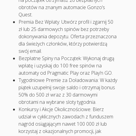
na początek otrzymasz 20 bezpłatnych
obrotów na znanym automacie Gonzo’s
Quest.
Premia Bez Wpłaty: Utwórz profil i zgarnij 50
zł lub 25 darmowych spinów bez potrzeby
dokonywania depozytu. Oferta przeznaczona
dla świeżych członków, którzy potwierdzą
swój email.
Bezpłatne Spiny na Początek: Wykonaj drugą
wpłatę i uzyskaj do 100 free spinów na
automaty od Pragmatic Play oraz Play’n GO.
Tygodniowe Premie za Doładowania: W każdy
piątek uzupełnij swoje saldo i otrzymaj bonus
50% do 500 zł wraz z 30 darmowymi
obrotami na wybrane sloty tygodnia.
Konkursy i Akcje Okolicznościowe: Bierz
udział w cyklicznych zawodach z funduszem
nagród osiągającym nawet 100 000 zł lub
korzystaj z okazjonalnych promocji, jak