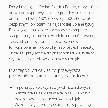
Decydując się na Casino Slottica Polska, otrzymujesz
prawo do wyjątkowych ofert specjalnych, łącznie z
premią startową 250% do kwoty 1600 zł oraz 300
bezpłatnymi obrotami na najbardziej lubiane tytuły.
Bez względu na to, czy korzystasz z komputera
stacjonarnego, tabletu czy telefonu komórkowego,
nasza strona gwarantuje bezproblemowe
funkcjonowanie na dowolnym sprzęcie. Przetestuj
już teraz i przyłącz się do grupy ponad 500 tysięcy
czynnych uczestników z różnych stron globu!
Dlaczego Slottica Casino przewyższa
pozostałe polskie platformy hazardowe?
Imponująca kolekcja rozrywek hazardowych:
Nasza oferta zawiera więcej niż 8500 pozycji
od czołowych producentów, takich jak
Wazdan, Yggdrasil czy Quickspin, zapewniając