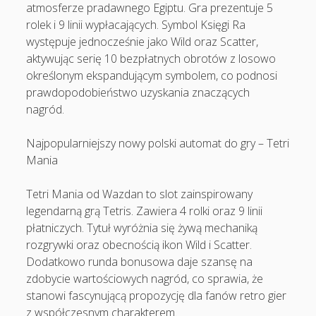
atmosferze pradawnego Egiptu. Gra prezentuje 5
rolek i 9 linii wypłacających. Symbol Księgi Ra
występuje jednocześnie jako Wild oraz Scatter,
aktywując serię 10 bezpłatnych obrotów z losowo
określonym ekspandującym symbolem, co podnosi
prawdopodobieństwo uzyskania znaczących
nagród.
Najpopularniejszy nowy polski automat do gry – Tetri
Mania
Tetri Mania od Wazdan to slot zainspirowany
legendarną grą Tetris. Zawiera 4 rolki oraz 9 linii
płatniczych. Tytuł wyróżnia się żywą mechaniką
rozgrywki oraz obecnością ikon Wild i Scatter.
Dodatkowo runda bonusowa daje szansę na
zdobycie wartościowych nagród, co sprawia, że
stanowi fascynującą propozycję dla fanów retro gier
z współczesnym charakterem.