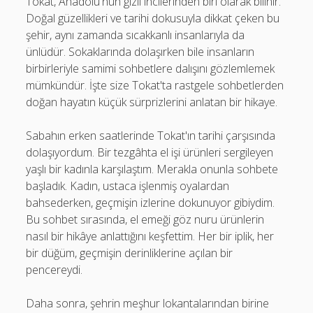
Tokat, Anadolu'nun gizli incilerinden biri olarak bilinir.
Doğal güzellikleri ve tarihi dokusuyla dikkat çeken bu
şehir, aynı zamanda sıcakkanlı insanlarıyla da
ünlüdür. Sokaklarında dolaşırken bile insanların
birbirleriyle samimi sohbetlere dalışını gözlemlemek
mümkündür. İşte size Tokat'ta rastgele sohbetlerden
doğan hayatın küçük sürprizlerini anlatan bir hikaye.
Sabahın erken saatlerinde Tokat'ın tarihi çarşısında
dolaşıyordum. Bir tezgâhta el işi ürünleri sergileyen
yaşlı bir kadınla karşılaştım. Merakla onunla sohbete
başladık. Kadın, ustaca işlenmiş oyalardan
bahsederken, geçmişin izlerine dokunuyor gibiydim.
Bu sohbet sırasında, el emeği göz nuru ürünlerin
nasıl bir hikâye anlattığını keşfettim. Her bir iplik, her
bir düğüm, geçmişin derinliklerine açılan bir
pencereydi.
Daha sonra, şehrin meşhur lokantalarından birine