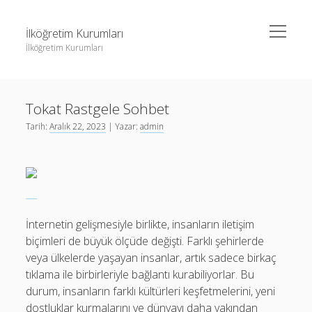
menüyü
İlköğretim Kurumları
aç
İlköğretim Kurumları
Yan
Ara
Menü
Liste
Ara
Tokat Rastgele Sohbet
Sayfa Listesi
Tarih:
Aralık 22, 2023
| Yazar:
admin
Spotify Dinlenme Gönderme Hilesi Parasız
Liste
Threads Takipçi Yükseltme Hilesi
Sayfa Listesi
Twitter Profil Resmi Kalite Sorunu
Spotify Dinlenme Gönderme Hilesi Parasız
Threads Takipçi Yükseltme Hilesi
İnternetin gelişmesiyle birlikte, insanların iletişim
Twitter Profil Resmi Kalite Sorunu
biçimleri de büyük ölçüde değişti. Farklı şehirlerde
veya ülkelerde yaşayan insanlar, artık sadece birkaç
tıklama ile birbirleriyle bağlantı kurabiliyorlar. Bu
durum, insanların farklı kültürleri keşfetmelerini, yeni
dostluklar kurmalarını ve dünyayı daha yakından