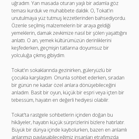
uğradım. Yan masada oturan yaşlı bir adamla göz
teması kurduk ve muhabbete daldık. O, Tokat'ın
unutulmaya yüz tutmuş lezzetlerinden bahsediyordu.
Özenle seçilmiş malzemelerin bir araya geldiği
yemeklerin, damak zevkimize nasıl bir şölen yaşattığını
anlattı. O an, yemek kültürümüzün derinliklerini
keşfederken, geçmişin tatlarına doyumsuz bir
yolculuğa çıkmış gibiydim.
Tokat'ın sokaklarında gezinirken, güleryüzlü bir
çocukla karşılaştım. Onunla sohbet ederken, sıradan
bir günün ne kadar özel anlara dönüşebileceğini
anladım. Basit bir oyun, küçük bir espri veya içten bir
tebessüm, hayatın en değerli hediyesi olabilir.
Tokat'ta rastgele sohbetlerin içinden doğan bu
hikâyeler, hayatın küçük sürprizlerini bizlere hatırlatır.
Büyük bir dünya içinde kaybolurken, bazen en anlamlı
anlarımızı paylaşabileceğimiz insanları etrafımızda