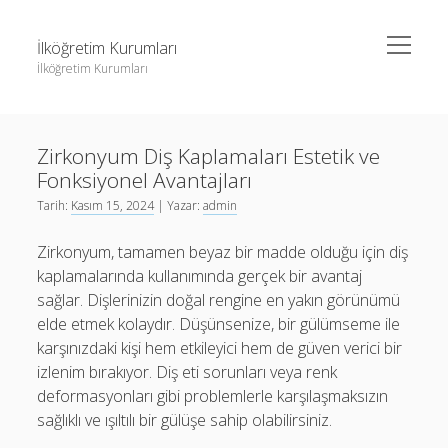
menüyü
İlköğretim Kurumları
aç
İlköğretim Kurumları
Yan
Ara
Menü
Liste
Ara
Zirkonyum Diş Kaplamaları Estetik ve
Sayfa Listesi
Fonksiyonel Avantajları
Spotify Dinlenme Gönderme Hilesi Parasız
Liste
Tarih:
Kasım 15, 2024
| Yazar:
admin
Threads Takipçi Yükseltme Hilesi
Sayfa Listesi
Zirkonyum, tamamen beyaz bir madde olduğu için diş
Twitter Profil Resmi Kalite Sorunu
Spotify Dinlenme Gönderme Hilesi Parasız
kaplamalarında kullanımında gerçek bir avantaj
sağlar. Dişlerinizin doğal rengine en yakın görünümü
Threads Takipçi Yükseltme Hilesi
elde etmek kolaydır. Düşünsenize, bir gülümseme ile
Twitter Profil Resmi Kalite Sorunu
karşınızdaki kişi hem etkileyici hem de güven verici bir
izlenim bırakıyor. Diş eti sorunları veya renk
deformasyonları gibi problemlerle karşılaşmaksızın
sağlıklı ve ışıltılı bir gülüşe sahip olabilirsiniz.