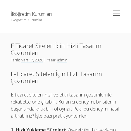
menüyü
İlköğretim Kurumları
aç
İlköğretim Kurumları
Yan
Ara
Menü
Liste
Ara
E Ticaret Siteleri İcin Hizli Tasarim
Sayfa Listesi
Cozumleri
Spotify Dinlenme Gönderme Hilesi Parasız
Liste
Tarih:
Mart 17, 2026
| Yazar:
admin
Threads Takipçi Yükseltme Hilesi
Sayfa Listesi
E-Ticaret Siteleri İçin Hızlı Tasarım
Twitter Profil Resmi Kalite Sorunu
Spotify Dinlenme Gönderme Hilesi Parasız
Çözümleri
Threads Takipçi Yükseltme Hilesi
E-ticaret siteleri, hızlı ve etkili tasarım çözümleri ile
Twitter Profil Resmi Kalite Sorunu
rekabette öne çıkabilir. Kullanıcı deneyimi, bir sitenin
başarısında kritik bir rol oynar. Peki, bu deneyimi nasıl
artırabiliriz? İşte bazı pratik yöntemler:
1. Hızlı Yükleme Süreleri:
Ziyaretçiler, bir sayfanın