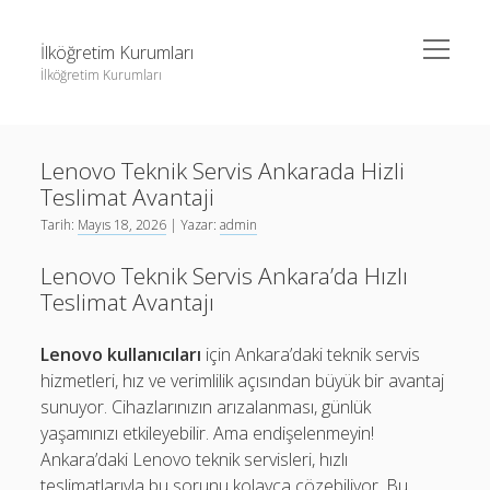
menüyü
İlköğretim Kurumları
aç
İlköğretim Kurumları
Yan
Ara
Menü
Liste
Ara
Lenovo Teknik Servis Ankarada Hizli
Sayfa Listesi
Teslimat Avantaji
Spotify Dinlenme Gönderme Hilesi Parasız
Liste
Tarih:
Mayıs 18, 2026
| Yazar:
admin
Threads Takipçi Yükseltme Hilesi
Sayfa Listesi
Lenovo Teknik Servis Ankara’da Hızlı
Twitter Profil Resmi Kalite Sorunu
Spotify Dinlenme Gönderme Hilesi Parasız
Teslimat Avantajı
Threads Takipçi Yükseltme Hilesi
Lenovo kullanıcıları
için Ankara’daki teknik servis
Twitter Profil Resmi Kalite Sorunu
hizmetleri, hız ve verimlilik açısından büyük bir avantaj
sunuyor. Cihazlarınızın arızalanması, günlük
yaşamınızı etkileyebilir. Ama endişelenmeyin!
Ankara’daki Lenovo teknik servisleri, hızlı
teslimatlarıyla bu sorunu kolayca çözebiliyor. Bu